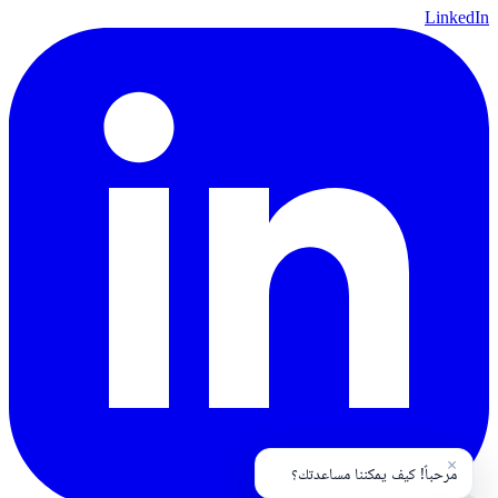
LinkedIn
×
مرحباً! كيف يمكننا مساعدتك؟