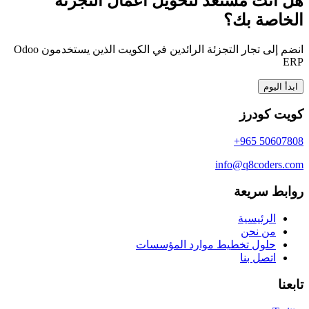
هل أنت مستعد لتحويل أعمال التجزئة
الخاصة بك؟
انضم إلى تجار التجزئة الرائدين في الكويت الذين يستخدمون Odoo
ERP
ابدأ اليوم
كويت كودرز
+965 50607808
info@q8coders.com
روابط سريعة
الرئيسية
من نحن
حلول تخطيط موارد المؤسسات
اتصل بنا
تابعنا