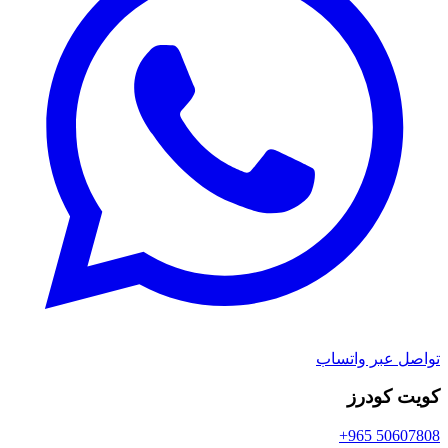
تواصل عبر واتساب
كويت كودرز
+965 50607808