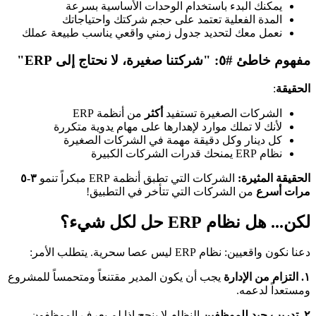
يمكنك البدء باستخدام الوحدات الأساسية بسرعة
المدة الفعلية تعتمد على حجم شركتك واحتياجاتك
نعمل معك لتحديد جدول زمني واقعي يناسب طبيعة عملك
مفهوم خاطئ #٥: "شركتنا صغيرة، لا نحتاج إلى ERP"
الحقيقة
:
الشركات الصغيرة تستفيد
أكثر
من أنظمة ERP
لأنك لا تملك موارد لإهدارها على مهام يدوية متكررة
كل دينار وكل دقيقة مهمة في الشركات الصغيرة
نظام ERP يمنحك قدرات الشركات الكبيرة
الحقيقة المثيرة:
الشركات التي تطبق أنظمة ERP مبكراً تنمو
٣-٥
مرات أسرع
من الشركات التي تتأخر في التطبيق!
لكن... هل نظام ERP حل لكل شيء؟
دعنا نكون واقعيين: نظام ERP ليس عصا سحرية. يتطلب الأمر:
١. التزام من الإدارة
يجب أن يكون المدير مقتنعاً ومتحمساً للمشروع
ومستعداً لدعمه.
٢. تدريب جيد للموظفين
النظام لا ينجح إذا لم يعرف الموظفون