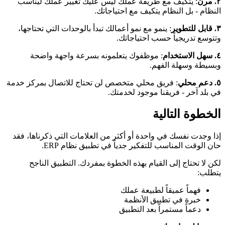
٢. مرن
: يتكيف مع طريقة عملك ليس عليك تغيير عملك ليناسب
النظام - بل النظام يتكيف مع احتياجاتك.
٣. قابل للتطوير
: ينمو مع نمو أعمالك تبدأ بالوحدات التي تحتاجها،
وتتوسع تدريجياً حسب احتياجاتك.
٤. سهل الاستخدام
: موظفوك يتعلمونه بسرعة واجهة واضحة
وبسيطة وسهلة الفهم.
٥. دعم محلي
: فريق محلي متخصص لن تحتاج للاتصال بمركز خدمة
في بلد آخر - فريقنا موجود لخدمتك.
الخطوة التالية
إذا وجدت نفسك في واحدة أو أكثر من العلامات التي ذكرناها، فقد
حان الوقت المناسب للتفكير جدياً في تطبيق نظام ERP.
لكن لا تحتاج إلى القيام بهذه الخطوة بمفردك. التطبيق الناجح
يتطلب:
فهماً عميقاً لطبيعة عملك
خبرة في تطبيق الأنظمة
دعماً مستمراً بعد التطبيق