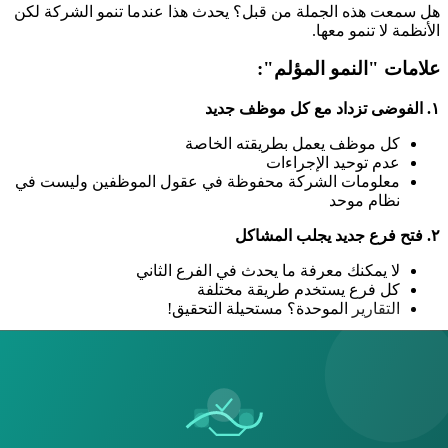
هل سمعت هذه الجملة من قبل؟ يحدث هذا عندما تنمو الشركة لكن
الأنظمة لا تنمو معها.
علامات "النمو المؤلم":
١. الفوضى تزداد مع كل موظف جديد
كل موظف يعمل بطريقته الخاصة
عدم توحيد الإجراءات
معلومات الشركة محفوظة في عقول الموظفين وليست في
نظام موحد
٢. فتح فرع جديد يجلب المشاكل
لا يمكنك معرفة ما يحدث في الفرع الثاني
كل فرع يستخدم طريقة مختلفة
التقارير الموحدة؟ مستحيلة التحقيق!
٣. الأخطاء تتكرر باستمرار
فواتير خاطئة
طلبيات متأخرة
عملاء غير راضين
موظفون تحت ضغط عمل كبير