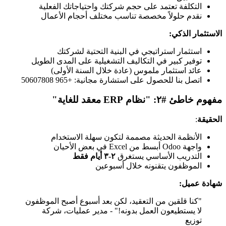
التكلفة تعتمد على حجم شركتك واحتياجاتك الفعلية
نقدم حلولاً مخصصة تناسب مختلف أحجام الأعمال
الاستثمار الذكي:
استثمار استراتيجي في البنية التحتية لشركتك
توفير كبير في التكاليف التشغيلية على المدى الطويل
عائد استثمار ملموس (عادة خلال السنة الأولى)
اتصل بنا للحصول على استشارة مجانية: +965 50607808
مفهوم خاطئ #٢: "نظام ERP معقد للغاية"
الحقيقة
:
الأنظمة الحديثة مصممة لتكون سهلة الاستخدام
واجهة Odoo أبسط من Excel في بعض الأحيان
التدريب الأساسي يستغرق
٢-٣ أيام فقط
الموظفون يتقنونه خلال أسبوعين
شهادة عميل:
"كنا قلقين من التعقيد، لكن بعد أسبوع أصبح الموظفون
لا يستطيعون العمل بدونه!" - مدير عمليات، شركة
توزيع