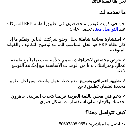
نحن هنا لمساعدتك
.
ما نقدمه لك
نحن في كويت كودرز متخصصون في تطبيق أنظمة ERP للشركات.
عند
التواصل معنا
، تحصل على:
✓ استشارة مجانية شاملة
نحلل وضع شركتك الحالي ونقيّم ما إذا
كان نظام ERP هو الحل المناسب لك، مع توضيح التكاليف والفوائد
المتوقعة.
✓ عرض مخصص لاحتياجاتك
نصمم حلاً يتناسب تماماً مع طبيعة
عملك وميزانيتك، بدءاً من الوحدات الأساسية مع إمكانية التوسع
لاحقاً.
✓ تطبيق احترافي وسريع
نضع خطة عمل واضحة ومراحل تطوير
محددة لضمان تطبيق ناجح.
✓ دعم فني محلي باللغة العربية
فريقنا يتحدث العربية، جاهزون
لخدمتك والإجابة على استفساراتك بشكل فوري.
كيف تتواصل معنا؟
📞
اتصل بنا مباشرة
: +965 50607808