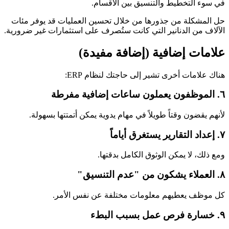
في سوء التخطيط والتنسيق بين الأقسام.
حل المشكلة من جذورها من خلال تحسين العمليات قد يوفر مئات
الآلاف من الدنانير التي كانت ستُصرف على استثمارات غير ضرورية.
علامات إضافية (إضافة مفيدة)
هناك علامات أخرى تشير إلى حاجتك لنظام ERP:
٦. الموظفون يعملون ساعات إضافية مفرطة
لأنهم يقضون وقتاً طويلاً في مهام يدوية يمكن أتمتتها بسهولة.
٧. إعداد التقارير يستغرق أياماً
ومع ذلك، لا يمكن الوثوق الكامل بدقتها.
٨. العملاء يشكون من "عدم التنسيق"
كل موظف يعطيهم معلومات مختلفة عن نفس الأمر.
٩. خسارة فرص عمل بسبب البطء