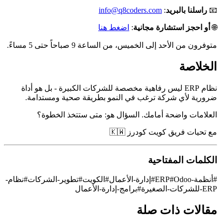
📧
راسلنا بالبريد
:
info@q8coders.com
🌐
أو احجز استشارة مجانية
:
اضغط هنا
متوفرون من الأحد إلى الخميس، من الساعة 9 صباحاً حتى 5 مساءً.
الخلاصة
نظام ERP ليس رفاهية مخصصة للشركات الكبيرة - بل هو أداة
ضرورية لأي شركة ترغب في النمو بطريقة صحية ومستدامة.
العلامات واضحة أمامك. السؤال هو: متى ستتخذ الخطوة؟
مع تحيات فريق كويت كودرز 🇰🇼
الكلمات المفتاحية
#
أنظمة-ERP
Odoo
#
#
إدارة-الأعمال
#
الكويت
#
تطوير-الشركات
#
نظام-
ERP-للشركات-الصغيرة
#
برامج-إدارة-الأعمال
مقالات ذات صلة