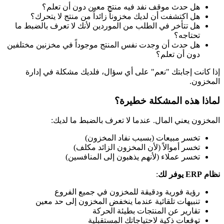
هل حدث موقف نفد فيه منتج معين دون أن تعلم؟
هل اكتشفت أن لديك مخزوناً زائداً من منتج لا يتحرك؟
هل تتأخر في الطلب من الموردين لأنك لا تعرف بالضبط ما
تحتاجه؟
هل حدث أن وجدت نفس المنتج موجوداً في مخزنين مختلفين
دون أن تعلم؟
إذا كانت إجابتك "نعم" على أي سؤال، فلديك مشكلة في إدارة
المخزون.
لماذا هذه المشكلة خطيرة؟
المخزون يعني المال. عندما لا تعرف بالضبط ما لديك:
تخسر مبيعات (بسبب نفاد المخزون)
تخسر أموالاً (لأن المخزون الزائد مكلف)
تخسر عملاء (لأنهم يذهبون إلى المنافسين)
نظام ERP يوفر لك
:
رؤية فورية ودقيقة للمخزون في جميع الفروع
تنبيهات تلقائية عندما ينخفض المخزون إلى حد معين
تقارير عن المنتجات بطيئة الحركة
توقعات ذكية لاحتياجاتك المستقبلية