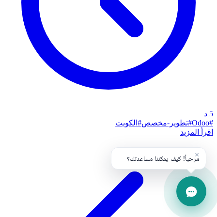
5
د
#
Odoo
#
تطوير-مخصص
#
الكويت
اقرأ المزيد
×
مرحباً! كيف يمكننا مساعدتك؟